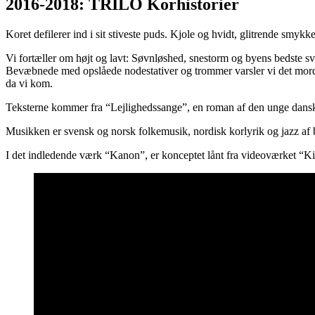
2016-2018: TRILO Korhistorier
Koret defilerer ind i sit stiveste puds. Kjole og hvidt, glitrende smy
Vi fortæller om højt og lavt: Søvnløshed, snestorm og byens bedste s
Bevæbnede med opslåede nodestativer og trommer varsler vi det morder
da vi kom.
Teksterne kommer fra “Lejlighedssange”, en roman af den unge danske 
Musikken er svensk og norsk folkemusik, nordisk korlyrik og jazz af 
I det indledende værk “Kanon”, er konceptet lånt fra videoværket “K