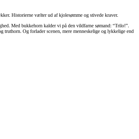
ækker. Historierne vælter ud af kjolesømme og stivede kraver.
lighed. Med bukkehorn kalder vi på den vildfarne sømand: “Trilo!”.
og truthorn. Og forlader scenen, mere menneskelige og lykkelige end