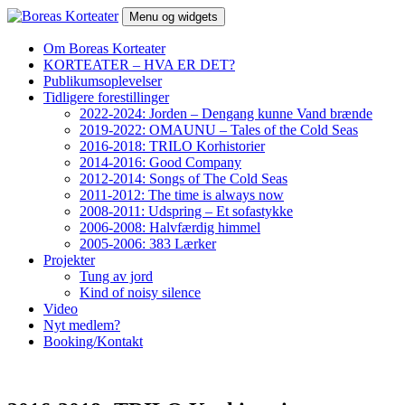
Hop
Menu og widgets
til
indhold
Boreas Korteater
Om Boreas Korteater
KORTEATER – HVA ER DET?
Publikumsoplevelser
Tidligere forestillinger
2022-2024: Jorden – Dengang kunne Vand brænde
2019-2022: OMAUNU – Tales of the Cold Seas
2016-2018: TRILO Korhistorier
2014-2016: Good Company
2012-2014: Songs of The Cold Seas
2011-2012: The time is always now
2008-2011: Udspring – Et sofastykke
2006-2008: Halvfærdig himmel
2005-2006: 383 Lærker
Projekter
Tung av jord
Kind of noisy silence
Video
Nyt medlem?
Booking/Kontakt