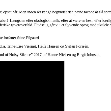
kker, opsat hår. Men inden ret længe begynder den pæne facade at slå spr
vaber! Længslen efter økologisk mælk, efter at være en hest, efter kær
iske røveroverfald. Pludselig går vi i et flyvende optog med ukulele 
forfatter Stine Pilgaard.
bl.a. Trine-Lise Væring, Helle Hansen og Stefan Forssén.
ind of Noisy Silence” 2017, af Hanne Nielsen og Birgit Johnsen.