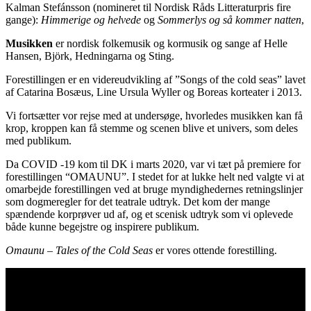
Kalman Stefánsson (nomineret til Nordisk Råds Litteraturpris fire
gange):
Himmerige og helvede
og
Sommerlys og så kommer natten
,
Musikken
er nordisk folkemusik og kormusik og sange af Helle
Hansen, Björk, Hedningarna og Sting.
Forestillingen er en videreudvikling af ”Songs of the cold seas” lavet
af Catarina Bosæus, Line Ursula Wyller og Boreas korteater i 2013.
Vi fortsætter vor rejse med at undersøge, hvorledes musikken kan få
krop, kroppen kan få stemme og scenen blive et univers, som deles
med publikum.
Da COVID -19 kom til DK i marts 2020, var vi tæt på premiere for
forestillingen “OMAUNU”. I stedet for at lukke helt ned valgte vi at
omarbejde forestillingen ved at bruge myndighedernes retningslinjer
som dogmeregler for det teatrale udtryk. Det kom der mange
spændende korprøver ud af, og et scenisk udtryk som vi oplevede
både kunne begejstre og inspirere publikum.
Omaunu – Tales of the Cold Seas
er vores ottende forestilling.