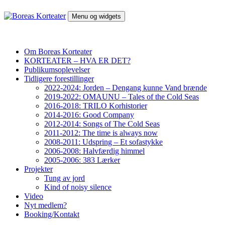
Hop
til
Menu og widgets
indhold
Boreas Korteater
Om Boreas Korteater
KORTEATER – HVA ER DET?
Publikumsoplevelser
Tidligere forestillinger
2022-2024: Jorden – Dengang kunne Vand brænde
2019-2022: OMAUNU – Tales of the Cold Seas
2016-2018: TRILO Korhistorier
2014-2016: Good Company
2012-2014: Songs of The Cold Seas
2011-2012: The time is always now
2008-2011: Udspring – Et sofastykke
2006-2008: Halvfærdig himmel
2005-2006: 383 Lærker
Projekter
Tung av jord
Kind of noisy silence
Video
Nyt medlem?
Booking/Kontakt