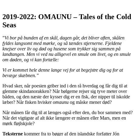
2019-2022: OMAUNU – Tales of the Cold
Seas
”
Vi bor på bunden af en skål, dagen går, det bliver aften, skålen
fyldes langsomt med mørke, og så
tændes stjernerne. Fjeldene
knejser over liv og død og husene som trykker sig sammen på
landtangen.
Men
vi ved nu alligevel en smule om livet, og en smule
om døden, og vi kan fortælle:
Vi er kommet hele denne lange vej for at begejstre dig og for at
bevæge skæbnen.”
Hvad sker, når poesien griber ind i den rå hverdag og får dig til at
glemme skindanorakken? Når bølgerne rejser sig tyve meter over
båden, og den næste der kysser dig er en fisk, der nipper til iskolde
læber? Når fisken hvisker
omaunu
og måske mener død?
Når månen får dig til at længes også efter den, du bor sammen med?
Når det vigtigste af alt ikke længere er månen eller Mars, men en
mørk fløjlskjole?
Teksterne
kommer fra to bøger af den islandske forfatter Jón